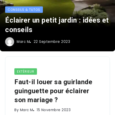
IDÉES CRÉATIVES
Illuminez votre chambre avec
des rubans LED : Créez une
ambiance unique
Marc M
23 Septembre 2023
EXTÉRIEUR
Faut-il louer sa guirlande
guinguette pour éclairer
son mariage ?
By
Marc M
15 Novembre 2023