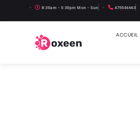
8:30am - 5:30pm Mon - Sun
475546663
ACCUEIL